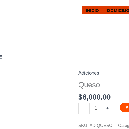
INICIO
DOMICILI
25
Adiciones
Queso
cantidad
Queso
$
6,000.00
A
-
+
SKU:
ADIQUESO
Categ