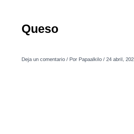
Ir
al
contenido
Queso
Deja un comentario
/ Por
Papaalkilo
/
24 abril, 20