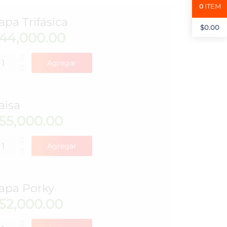
ITEM
0
apa Trifásica
$
0.00
44,000.00
Agregar
aisa
55,000.00
Agregar
apa Porky
52,000.00