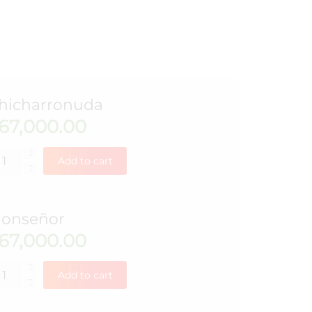
hicharronuda
67,000.00
Add to cart
onseñor
67,000.00
Add to cart