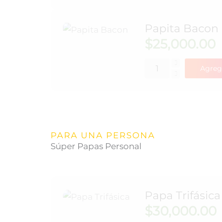
Papita Bacon
$
25,000.00
Agreg
PARA UNA PERSONA
Súper Papas Personal
Papa Trifásica
$
30,000.00