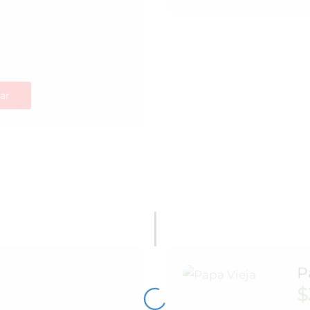
ar
P
$