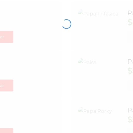
P
$
ar
P
$
ar
P
$