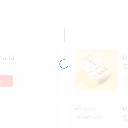
nada
P
$
ar
P
$