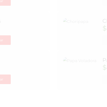
ar
s
C
$
ar
P
$
ar