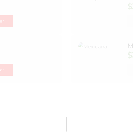
$
ar
M
$
ar