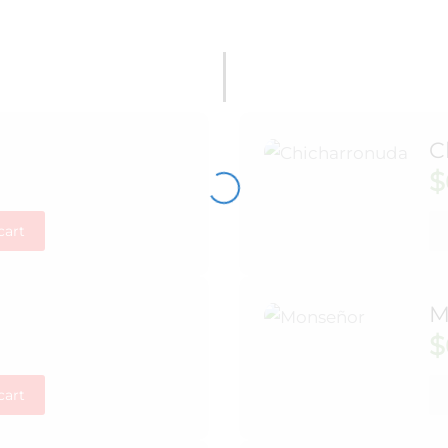
C
$
cart
M
$
cart