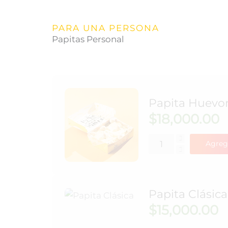
PARA UNA PERSONA
Papitas Personal
Papita Huevo
$
18,000.00
Agreg
Papita Clásica
$
15,000.00