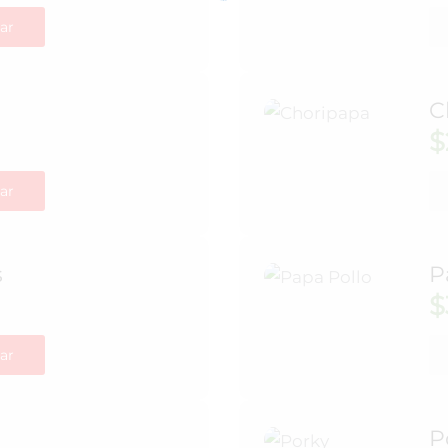
ar
C
$
ar
s
P
$
ar
P